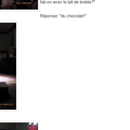
fait-on avec le lait de brebis?"
Réponse: "du chocolat!!"