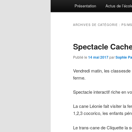
Menu principal
Présentation
Actus de l’écol
Aller au contenu principal
Aller au contenu secondaire
ARCHIVES DE CATÉGORIE :
PS/MS
Spectacle Cache
Publié le
14 mai 2017
par
Sophie Pa
Vendredi matin, les classesde
ferme.
Spectacle interactif riche en v
La cane Léonie fait visiter la
1,2,3 cocorico, les enfants pé
Le trans-cane de Cliquette la s