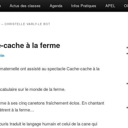
e
Actus des classes
Agenda
Infos Pratiques
APEL
O
 – CHRISTELLE VARLY-LE BOT
-cache à la ferme
tin
 maternelle ont assisté au spectacle Cache-cache à la
ocabulaire sur le monde de la ferme.
 ferme à ses cinq canetons fraîchement éclos. En chantant
nètrent à la ferme…
ouris traduit le langage humain et celui de la cane qui