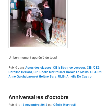
Un bon moment apprécié de tous!
Publié dans
Actus des classes
,
CE1: Béatrice Lecoeur
,
CE1/CE2:
Caroline Belliard
,
CP: Cécile Mortreuil et Carole Le Mains
,
CP/CE2:
Anne Guichebaron et Hélène Bara
,
ULIS: Amélie De Castro
Anniversaires d’octobre
Publié le
18 novembre 2018
par
Cécile Mortreuil