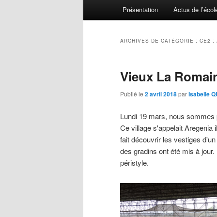
Menu principal
Présentation
Actus de l’écol
Aller au contenu principal
Aller au contenu secondaire
ARCHIVES DE CATÉGORIE :
CE2 :
Vieux La Romai
Publié le
2 avril 2018
par
Isabelle 
Lundi 19 mars, nous sommes pa
Ce village s'appelait Aregenia 
fait découvrir les vestiges d'u
des gradins ont été mis à jour.
péristyle.