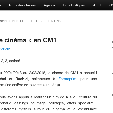
e
Actus des classes
Agenda
Infos Pratiques
APEL
O
 SOPHIE BERTELLE ET CAROLE LE MAINS
e cinéma » en CM1
Bertelle
, 2, 3, action!
u 29/01/2018 au 2/02/2018, la classe de CM1 a accueilli
émi et Rachid
, animateurs à
Formaprim
, pour une
emaine entière consacrée au cinéma.
ous avons appris à réaliser un film de A à Z : écriture du
cénario, castings, tournage, bruitages, effets spéciaux…
 différents métiers autour du cinéma et le vocabulaire