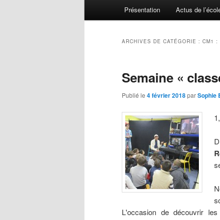
Menu principal
Présentation
Actus de l’écol
Aller au contenu principal
Aller au contenu secondaire
ARCHIVES DE CATÉGORIE :
CM1 :
Semaine « class
Publié le
4 février 2018
par
Sophie 
1
D
R
s
N
s
L'occasion de découvrir les