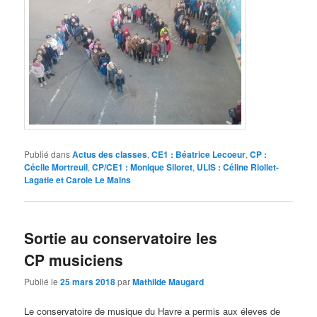
Publié dans
Actus des classes
,
CE1 : Béatrice Lecoeur
,
CP :
Cécile Mortreuil
,
CP/CE1 : Monique Siloret
,
ULIS : Céline Riollet-
Lagatie et Carole Le Mains
Sortie au conservatoire les
CP musiciens
Publié le
25 mars 2018
par
Mathilde Maugard
Le conservatoire de musique du Havre a permis aux éleves de