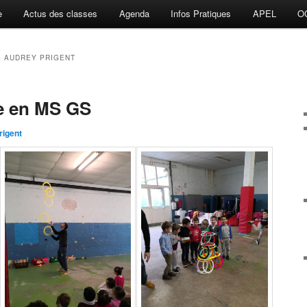
e
Actus des classes
Agenda
Infos Pratiques
APEL
O
S AUDREY PRIGENT
ge en MS GS
rigent