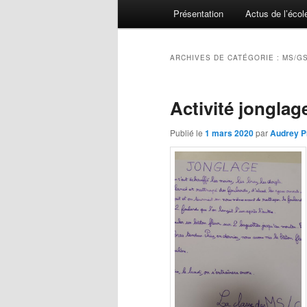
Menu principal
Présentation
Actus de l’écol
Aller au contenu principal
Aller au contenu secondaire
ARCHIVES DE CATÉGORIE :
MS/G
Activité jongla
Publié le
1 mars 2020
par
Audrey P