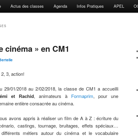
e
Actus des classes
Agenda
Infos Pratiques
APEL
O
GES
e cinéma » en CM1
Bertelle
, 2, 3, action!
u 29/01/2018 au 2/02/2018, la classe de CM1 a accueilli
émi et Rachid
, animateurs à
Formaprim
, pour une
emaine entière consacrée au cinéma.
ous avons appris à réaliser un film de A à Z : écriture du
cénario, castings, tournage, bruitages, effets spéciaux…
 différents métiers autour du cinéma et le vocabulaire