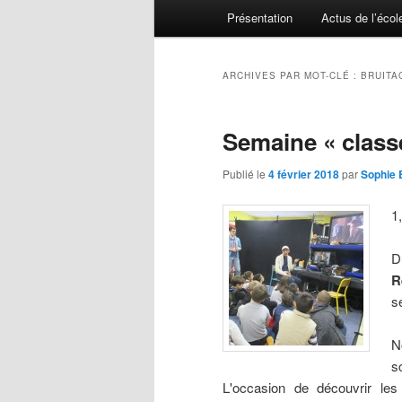
Menu principal
Présentation
Actus de l’écol
Aller au contenu principal
Aller au contenu secondaire
ARCHIVES PAR MOT-CLÉ :
BRUITA
Semaine « class
Publié le
4 février 2018
par
Sophie 
1
D
R
s
N
s
L'occasion de découvrir les