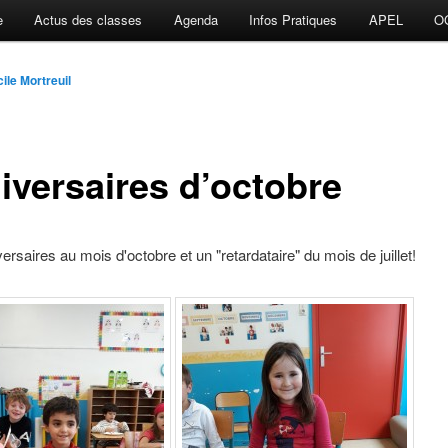
e
Actus des classes
Agenda
Infos Pratiques
APEL
O
ile Mortreuil
iversaires d’octobre
versaires au mois d'octobre et un "retardataire" du mois de juillet!