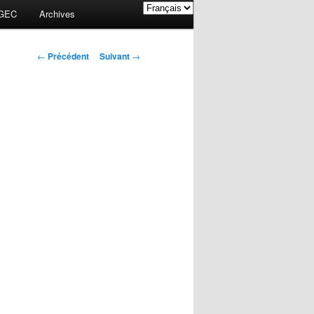
GEC
Archives
Navigation des
←
Précédent
Suivant
→
articles