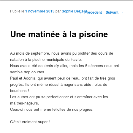
Publié le
1 novembre 2013
par
Sophie Bertelle
Navigation des articles
←
Précédent
Suivant
→
Une matinée à la piscine
Au mois de septembre, nous avons pu profiter des cours de
natation à la piscine municipale du Havre.
Nous avons été contents d'y aller, mais les 5 séances nous ont
semblé trop courtes.
Paul et Adonis, qui avaient peur de l'eau, ont fait de très gros
progrès. Ils ont même réussi à nager sans aide : plus de
bouchons !
Les autres ont pu se perfectionner et s'entraîner avec les
maîtres-nageurs.
Ceux-ci nous ont même félicités de nos progrès.
C'était vraiment super !