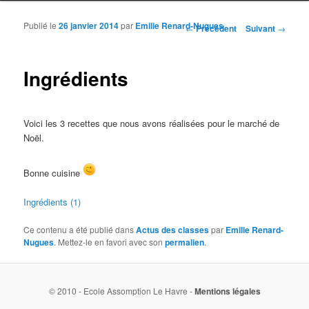
Publié le
26 janvier 2014
par
Emilie Renard-Nugues
Navigation des articles
←
Précédent
Suivant
→
Ingrédients
Voici les 3 recettes que nous avons réalisées pour le marché de
Noël.
Bonne cuisine
Ingrédients (1)
Ce contenu a été publié dans
Actus des classes
par
Emilie Renard-
Nugues
. Mettez-le en favori avec son
permalien
.
© 2010 - Ecole Assomption Le Havre -
Mentions légales