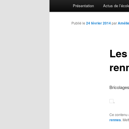
Menu principal
Présentation
Actus de l’écol
Aller au contenu principal
Aller au contenu secondaire
Publié le
24 février 2014
par
Amélie
Les
ren
Bricolages
.
Ce contenu 
rennes
. Met