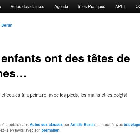
e
Actus des classes
Agenda
Infos Pratiques
APEL
O
 Bertin
 enfants ont des têtes de
nes…
 effectués à la peinture, avec les pieds, les mains et les doigts!
a été publié dans
Actus des classes
par
Amélie Bertin
, et marqué avec
bricolag
tez-le en favori avec son
permalien
.