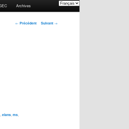
GEC
Archives
Navigation des
←
Précédent
Suivant
→
articles
e
,
elans
,
ms
,