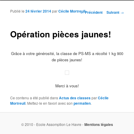
Publié le
24 février 2014
par
Cécile Mortreuil
Navigation des articles
←
Précédent
Suivant
→
Opération pièces jaunes!
Grâce à votre générosité, la classe de PS-MS a récolté 1 kg 900
de pièces jaunes!
Merci à vous!
Ce contenu a été publié dans
Actus des classes
par
Cécile
Mortreuil
. Mettez-le en favori avec son
permalien
.
© 2010 - Ecole Assomption Le Havre -
Mentions légales