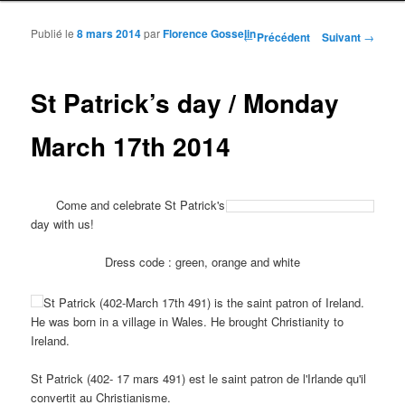
Publié le
8 mars 2014
par
Florence Gosselin
Navigation des articles
←
Précédent
Suivant
→
St Patrick’s day / Monday
March 17th 2014
Come and celebrate St Patrick's
day with us!
Dress code : green, orange and white
St Patrick (402-March 17th 491) is the saint patron of Ireland.
He was born in a village in Wales. He brought Christianity to
Ireland.
St Patrick (402- 17 mars 491) est le saint patron de l'Irlande qu'il
convertit au Christianisme.