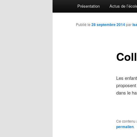
Menu principal
Présentation
Actus de l’écol
Aller au contenu principal
Aller au contenu secondaire
Publié le
28 septembre 2014
par
Is
Col
Les enfant
proposent 
dans le hal
Ce contenu 
permalien
.