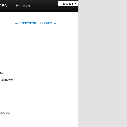
GEC
Archives
Navigation des
←
Précédent
Suivant
→
articles
ous
 placée
avec son