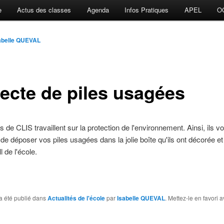
e
Actus des classes
Agenda
Infos Pratiques
APEL
O
abelle QUEVAL
lecte de piles usagées
s de CLIS travaillent sur la protection de l'environnement. Ainsi, ils v
de déposer vos piles usagées dans la jolie boîte qu'ils ont décorée et
l de l'école.
a été publié dans
Actualités de l'école
par
Isabelle QUEVAL
. Mettez-le en favori 