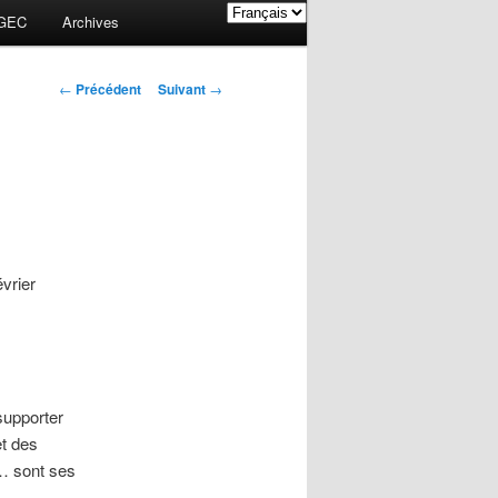
GEC
Archives
Navigation des
←
Précédent
Suivant
→
articles
vrier
supporter
et des
s… sont ses