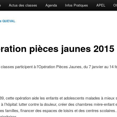
e
Actus des classes
Agenda
Infos Pratiques
APEL
O
lle QUEVAL
ration pièces jaunes 2015
 classes participent à l'Opération Pièces Jaunes, du 7 janvier au 14 fé
9, cette opération aide les enfants et adolescents malades à mieux 
r à l’hôpital: lutter contre la douleur, créer des chambres mère-enfant 
s familles, financer des espaces de loisirs et des centres scolaire
rioritaires.