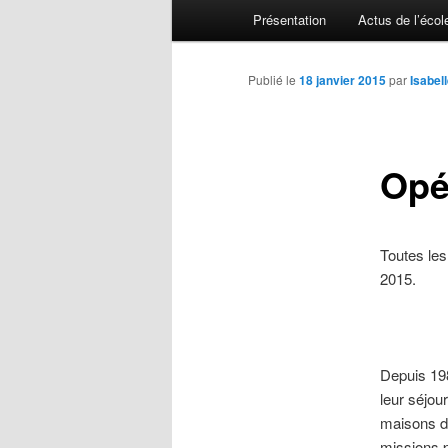
Menu principal
Présentation
Actus de l’écol
Aller au contenu principal
Aller au contenu secondaire
Publié le
18 janvier 2015
par
Isabe
Opé
Toutes les
2015.
Depuis 198
leur séjou
maisons de
missions p