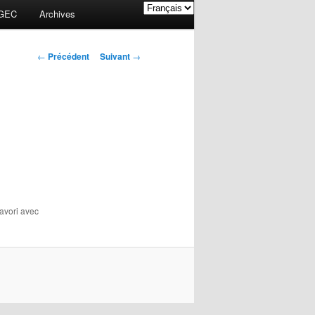
GEC
Archives
Navigation des
←
Précédent
Suivant
→
articles
favori avec