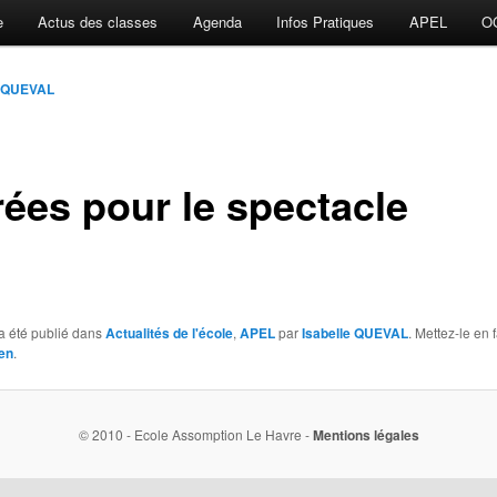
e
Actus des classes
Agenda
Infos Pratiques
APEL
O
e QUEVAL
rées pour le spectacle
a été publié dans
Actualités de l'école
,
APEL
par
Isabelle QUEVAL
. Mettez-le en 
en
.
© 2010 - Ecole Assomption Le Havre -
Mentions légales