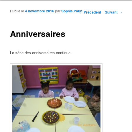
Publié le
4 novembre 2016
par
Sophie Patin
Navigation des articles
←
Précédent
Suivant
→
Anniversaires
La série des anniversaires continue: