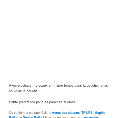
Avec plusieurs morceaux en même temps dans la bouche, le jus
coule de la bouche…
Petite préférence pour les pommes sucrées.
Ce contenu a été publié dans
Actus des classes
,
TPS/PS - Sophie
Patin
par
Sophie Patin
. Mettez-le en favori avec son
permalien
.