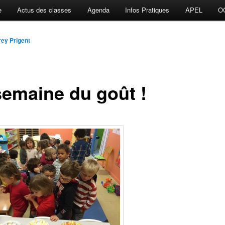
e
Actus des classes
Agenda
Infos Pratiques
APEL
O
ey Prigent
semaine du goût !