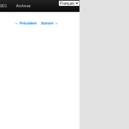
GEC
Archives
Navigation des
←
Précédent
Suivant
→
articles