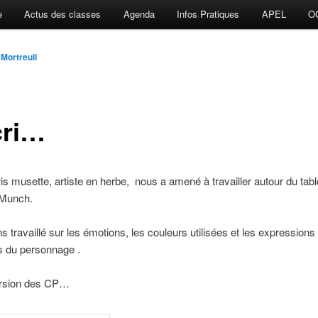
e
Actus des classes
Agenda
Infos Pratiques
APEL
O
 Mortreuil
cri…
is musette, artiste en herbe, nous a amené à travailler autour du table
 Munch.
 travaillé sur les émotions, les couleurs utilisées et les expressions
s du personnage .
version des CP…