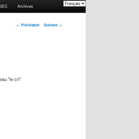
GEC
Archives
Navigation des
←
Précédent
Suivant
→
articles
au "le cri"