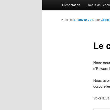
Menu principal
Présentation
Actus de l’écol
Aller au contenu principal
Aller au contenu secondaire
Publié le
27 janvier 2017
par
Cécile
Le 
Notre sour
d'Edward
Nous avons
corporelle
Voici la 