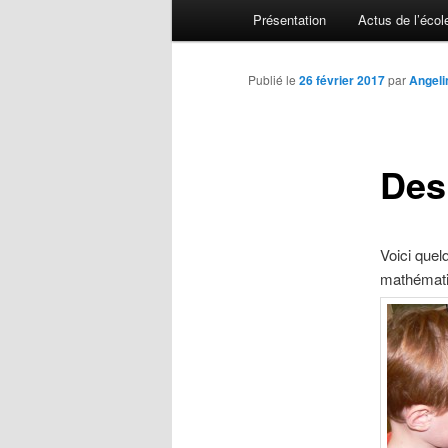
Menu principal
Présentation
Actus de l’écol
Aller au contenu principal
Aller au contenu secondaire
Publié le
26 février 2017
par
Angeli
Des 
Voici quel
mathémati