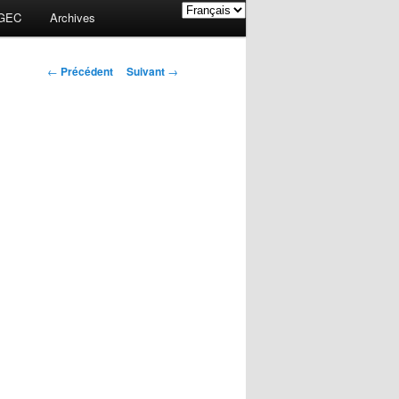
GEC
Archives
Navigation des
←
Précédent
Suivant
→
articles