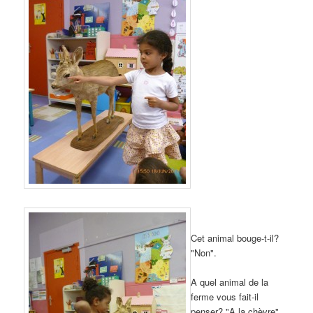
Cet animal bouge-t-il?
"Non".
A quel animal de la
ferme vous fait-il
penser? "A la chèvre".