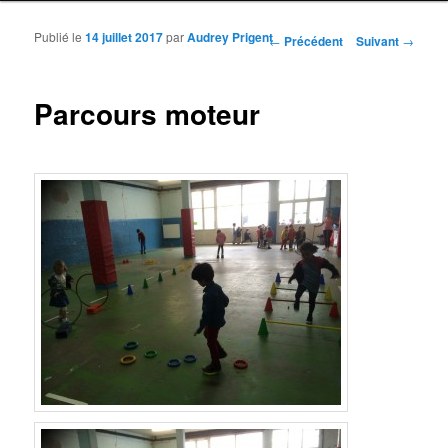
Publié le
14 juillet 2017
par
Audrey Prigent
Navigation des articles
←
Précédent
Suivant
→
Parcours moteur