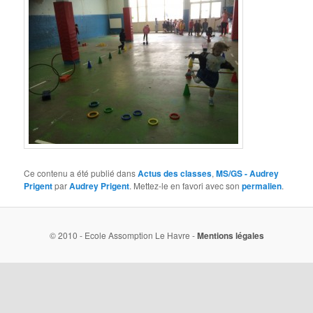
Ce contenu a été publié dans
Actus des classes
,
MS/GS - Audrey
Prigent
par
Audrey Prigent
. Mettez-le en favori avec son
permalien
.
© 2010 - Ecole Assomption Le Havre -
Mentions légales