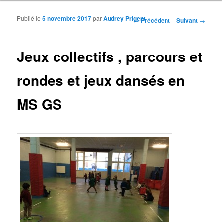
Publié le
5 novembre 2017
par
Audrey Prigent
Navigation des articles
←
Précédent
Suivant
→
Jeux collectifs , parcours et
rondes et jeux dansés en
MS GS