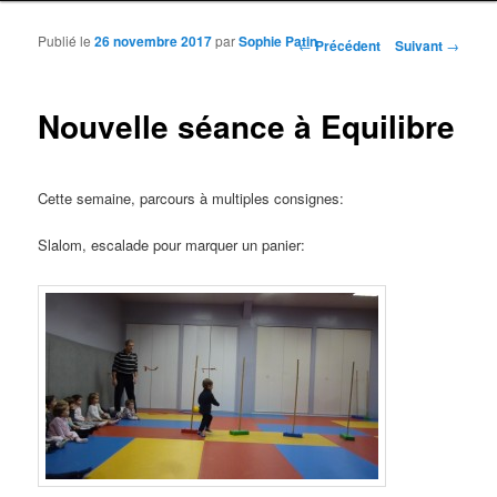
Publié le
26 novembre 2017
par
Sophie Patin
Navigation des articles
←
Précédent
Suivant
→
Nouvelle séance à Equilibre
Cette semaine, parcours à multiples consignes:
Slalom, escalade pour marquer un panier: