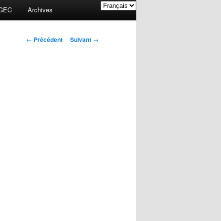
GEC
Archives
Navigation des
←
Précédent
Suivant
→
articles