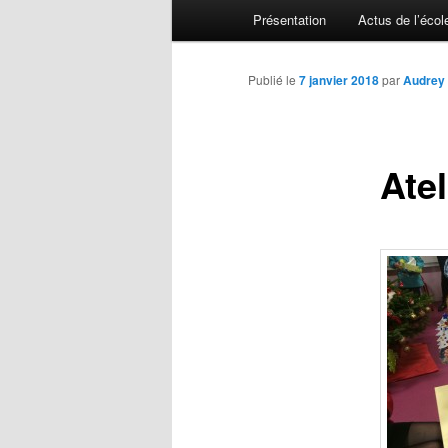
Menu principal
Présentation
Actus de l’écol
Aller au contenu principal
Aller au contenu secondaire
Publié le
7 janvier 2018
par
Audrey 
Atel