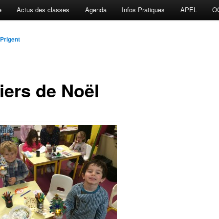
e
Actus des classes
Agenda
Infos Pratiques
APEL
O
Prigent
iers de Noël