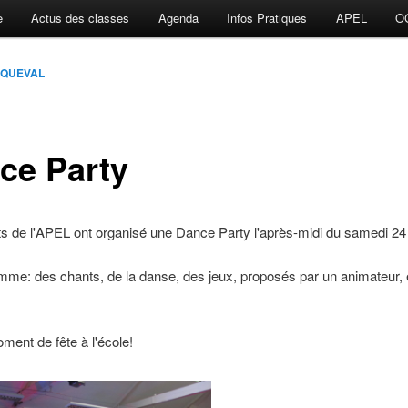
e
Actus des classes
Agenda
Infos Pratiques
APEL
O
e QUEVAL
ce Party
s de l'APEL ont organisé une Dance Party l'après-midi du samedi 24
me: des chants, de la danse, des jeux, proposés par un animateur, 
ent de fête à l'école!