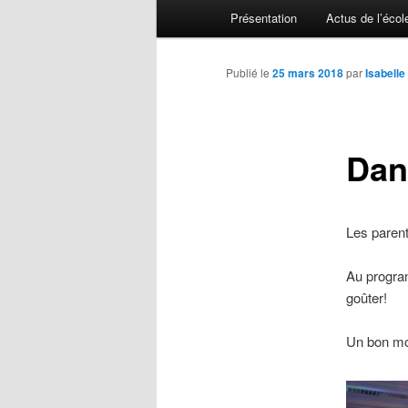
Menu principal
Présentation
Actus de l’écol
Aller au contenu principal
Aller au contenu secondaire
Publié le
25 mars 2018
par
Isabell
Dan
Les parent
Au program
goûter!
Un bon mom