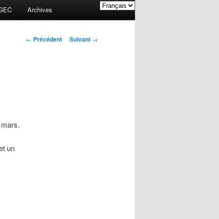
GEC
Archives
Navigation des
←
Précédent
Suivant
→
articles
 mars.
et un