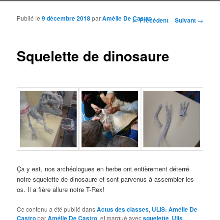
Publié le
9 décembre 2018
par
Amélie De Castro
Navigation des articles
←
Précédent
Suivant
→
Squelette de dinosaure
Ça y est, nos archéologues en herbe ont entièrement déterré
notre squelette de dinosaure et sont parvenus à assembler les
os. Il a fière allure notre T-Rex!
Ce contenu a été publié dans
Actus des classes
,
ULIS: Amélie De
Castro
par
Amélie De Castro
, et marqué avec
squelette
,
Ulis
.