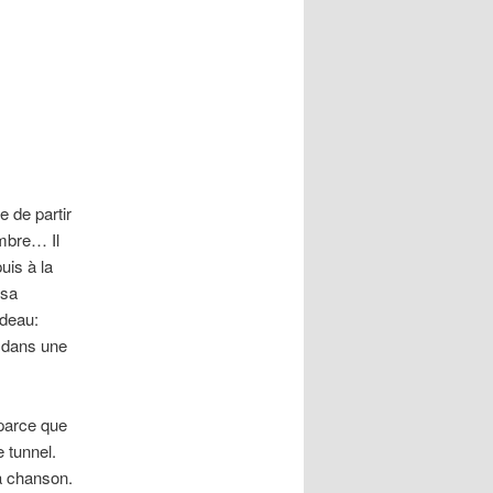
e de partir
mbre… Il
uis à la
 sa
adeau:
n dans une
parce que
e tunnel.
a chanson.