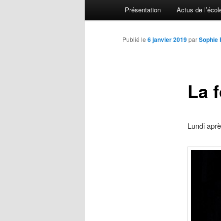
Menu principal
Présentation
Actus de l’écol
Aller au contenu principal
Aller au contenu secondaire
Publié le
6 janvier 2019
par
Sophie 
La f
Lundi aprè