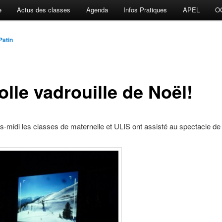
e
Actus des classes
Agenda
Infos Pratiques
APEL
O
Patin
olle vadrouille de Noël!
s-midi les classes de maternelle et ULIS ont assisté au spectacle de