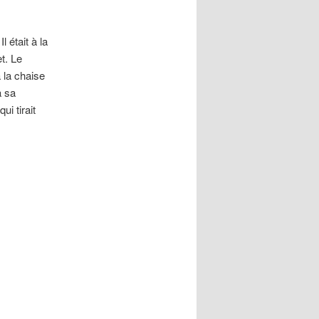
Il était à la
t. Le
 la chaise
à sa
ui tirait