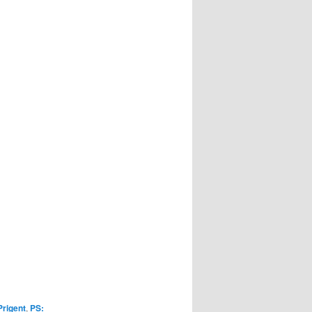
rigent
,
PS: