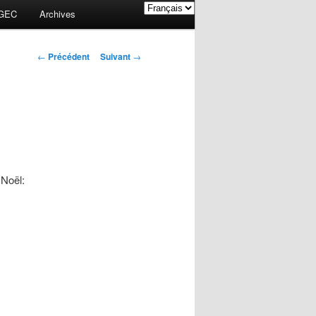
GEC
Archives
Navigation des
←
Précédent
Suivant
→
articles
 Noël: