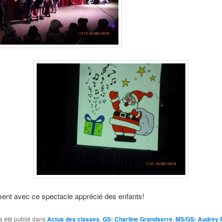
nt avec ce spectacle apprécié des enfants!
a été publié dans
Actus des classes
,
GS: Charline Grandserre
,
MS/GS: Audrey P