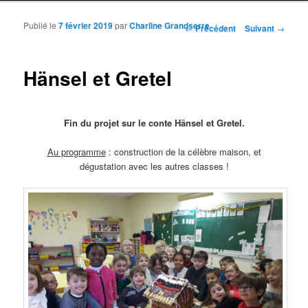
Publié le
7 février 2019
par
Charline Grandserre
Navigation des articles
←
Précédent
Suivant
→
Hänsel et Gretel
Fin du projet sur le conte Hänsel et Gretel.
Au programme
: construction de la célèbre maison, et
dégustation avec les autres classes !