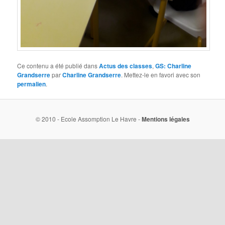
Ce contenu a été publié dans
Actus des classes
,
GS: Charline
Grandserre
par
Charline Grandserre
. Mettez-le en favori avec son
permalien
.
© 2010 - Ecole Assomption Le Havre -
Mentions légales