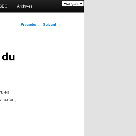
GEC
Archives
Navigation des
←
Précédent
Suivant
→
articles
 du
rs en
 textes,