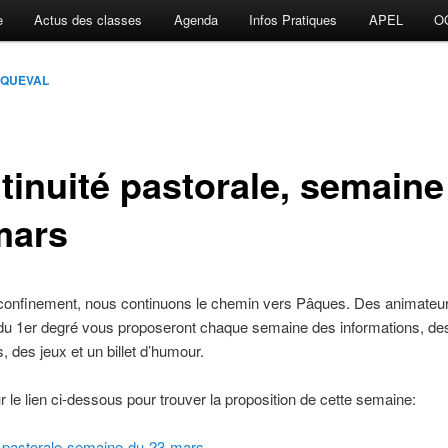
e
Actus des classes
Agenda
Infos Pratiques
APEL
O
e QUEVAL
tinuité pastorale, semaine
mars
 confinement, nous continuons le chemin vers Pâques. Des animateu
du 1er degré vous proposeront chaque semaine des informations, des
, des jeux et un billet d’humour.
r le lien ci-dessous pour trouver la proposition de cette semaine:
é-pastorale-semaine-du-23-mars