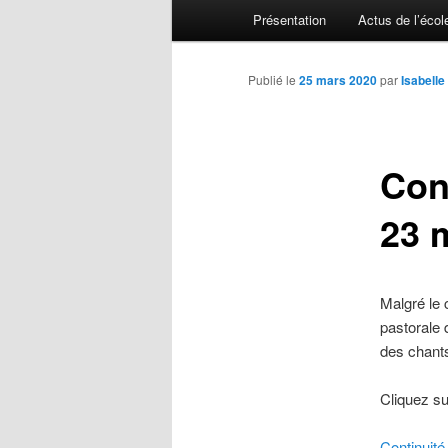
Menu principal
Présentation
Actus de l’écol
Aller au contenu principal
Aller au contenu secondaire
Publié le
25 mars 2020
par
Isabell
Con
23 
Malgré le
pastorale 
des chants
Cliquez su
Continuit