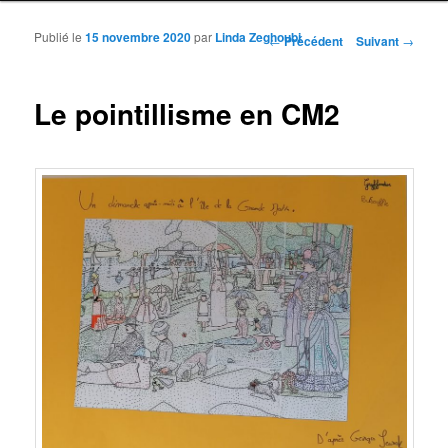
Publié le
15 novembre 2020
par
Linda Zeghoubi
Navigation des articles
←
Précédent
Suivant
→
Le pointillisme en CM2