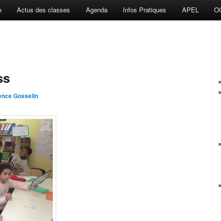
e
Actus des classes
Agenda
Infos Pratiques
APEL
O
ss
ence Gosselin