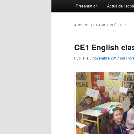
Menu principal
Présentation
Actus de l’écol
Aller au contenu principal
Aller au contenu secondaire
ARCHIVES PAR MOT-CLÉ :
CE1
CE1 English cla
Publié le
5 novembre 2017
par
Flor