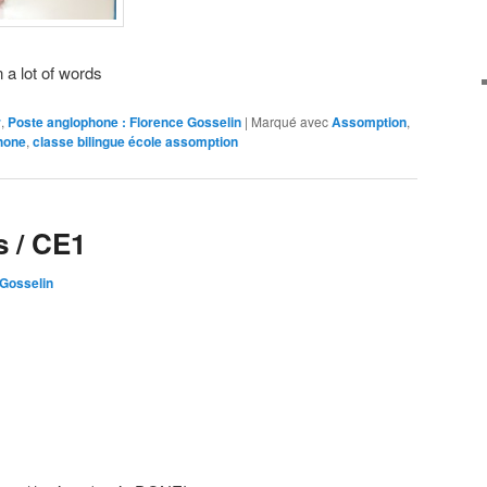
n a lot of words
r
,
Poste anglophone : Florence Gosselin
|
Marqué avec
Assomption
,
hone
,
classe bilingue école assomption
s / CE1
 Gosselin