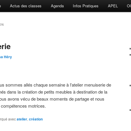
e
Actus des classes
Agenda
Infos Pratiques
APEL
O
ON
erie
sa Héry
ous sommes allés chaque semaine à l'atelier menuiserie de
s dans la création de petits meubles à destination de la
ous avons vécu de beaux moments de partage et nous
s compétences motrices.
rqué avec
atelier
,
création