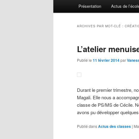
Menu principal
Présentation
Actus de l’écol
Aller au contenu principal
Aller au contenu secondaire
ARCHIVES PAR MOT-CLÉ :
CRÉATI
L’atelier menuis
Publié le
11 février 2014
par
Vanes
Durant le premier trimestre, n
Magali. Elle nous a accompagné
classe de PS/MS de Cécile. N
avons pu développer quelque
Publié dans
Actus des classes
|
Ma