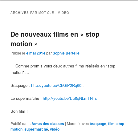
ARCHIVES PAR MOT-CLÉ :
VIDÉO
De nouveaux films en « stop
motion »
Publié le
4 mai 2014
par
Sophie Bertelle
Comme promis voici deux autres films réalisés en "stop
motion" …
Braquage :
http://youtu.be/ChGiP2Rq60I
.
Le supermarché :
http://youtu.be/Ep8qNLmTNTs
Bon film !
Publié dans
Actus des classes
|
Marqué avec
braquage
,
film
,
stop
motion
,
supermarché
,
vidéo