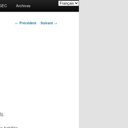
GEC
Archives
Navigation des
←
Précédent
Suivant
→
articles
5).
us habillés