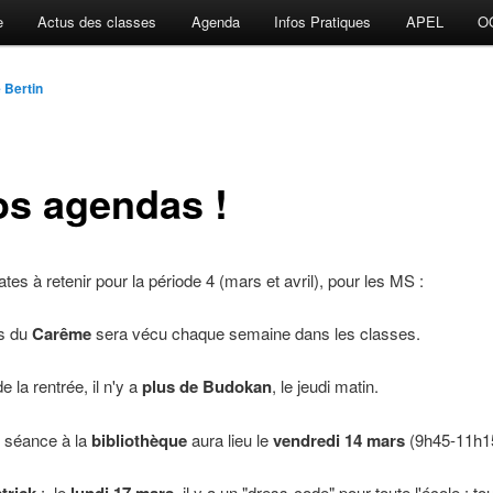
e
Actus des classes
Agenda
Infos Pratiques
APEL
O
 Bertin
os agendas !
ates à retenir pour la période 4 (mars et avril), pour les MS :
s du
Carême
sera vécu chaque semaine dans les classes.
de la rentrée, il n'y a
plus de Budokan
, le jeudi matin.
 séance à la
bibliothèque
aura lieu le
vendredi
14 mars
(9h45-11h1
: le
il y a un "dress-code" pour toute l'école : to