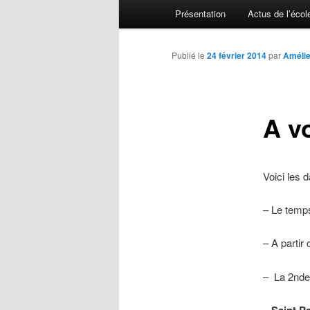
Menu principal
Présentation
Actus de l’écol
Aller au contenu principal
Aller au contenu secondaire
Publié le
24 février 2014
par
Amélie
A v
Voici les d
– Le temp
– A partir 
– La 2nde
–