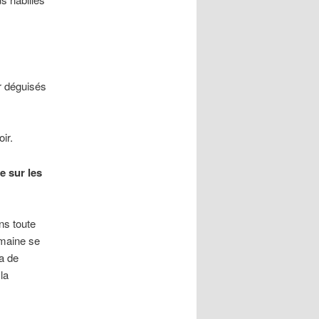
ir déguisés
ir.
e sur les
ns toute
emaine se
a de
la