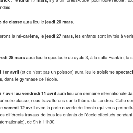
trick
lundi 17 mars,
andais.
o de classe
aura lieu le
jeudi 20 mars
.
terons la
mi-carême, le jeudi 27 mars,
les enfants sont invités à ven
redi 28 mars
aura lieu le spectacle du cycle 3, à la salle Franklin, le so
 1er avril
(et ce n'est pas un poisson) aura lieu le troisième
spectacl
s
, dans le gymnase de l'école.
 7 avril au vendredi 11 avril
aura lieu une semaine internationale da
our notre classe, nous travaillerons sur le thème de Londres. Cette s
le
samedi 12 avril
avec la porte ouverte de l'école (qui vous permettr
les différents travaux de tous les enfants de l'école effectués pendant 
ternationale), de 9h à 11h30.