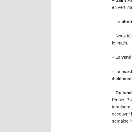
Saint Pa
en vert irl
– La
phot
– Nous fê
le matin.
– Le
vend
– L
e mardi
4 élément
–
Du lundi
l'école. P
terminera 
découvrir 
semaine in