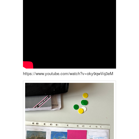
https://www.youtube.com/watch?v=oky9qwVq3eM