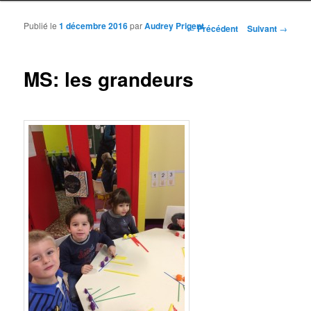
Publié le
1 décembre 2016
par
Audrey Prigent
Navigation des articles
←
Précédent
Suivant
→
MS: les grandeurs