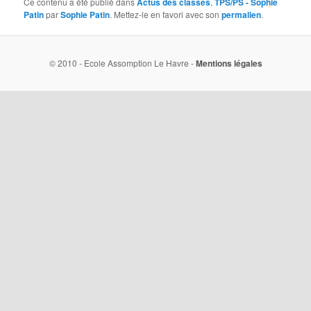
Ce contenu a été publié dans
Actus des classes
,
TPS/PS - Sophie
Patin
par
Sophie Patin
. Mettez-le en favori avec son
permalien
.
© 2010 - Ecole Assomption Le Havre -
Mentions légales