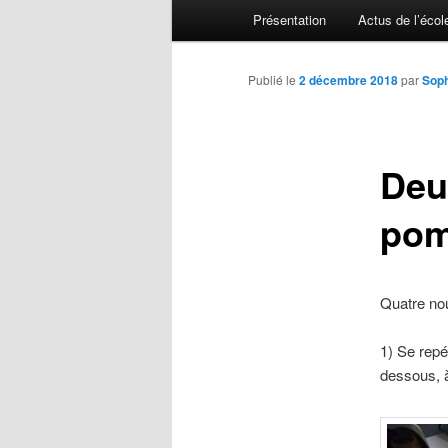
Menu principal
Présentation
Actus de l’écol
Aller au contenu principal
Aller au contenu secondaire
Publié le
2 décembre 2018
par
Soph
Deux
pom
Quatre nou
1) Se repé
dessous, à