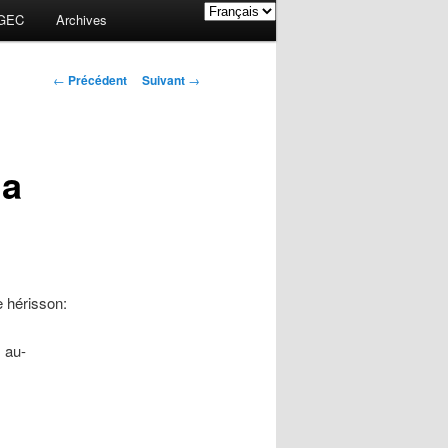
GEC
Archives
Navigation des
←
Précédent
Suivant
→
articles
la
e hérisson:
, au-