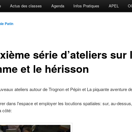
e
Actus des classes
Agenda
Infos Pratiques
APEL
O
ie Patin
ième série d’ateliers sur 
me et le hérisson
veaux ateliers autour de Trognon et Pépin et La piquante aventure d
rer dans l'espace et employer les locutions spatiales: sur, au-dessus
 côté: