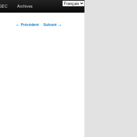
GEC
Archives
Navigation des
←
Précédent
Suivant
→
articles