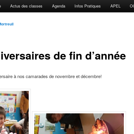
e
Actus des classes
Agenda
Infos Pratiques
APEL
O
ortreuil
iversaires de fin d’année
ersaire à nos camarades de novembre et décembre!