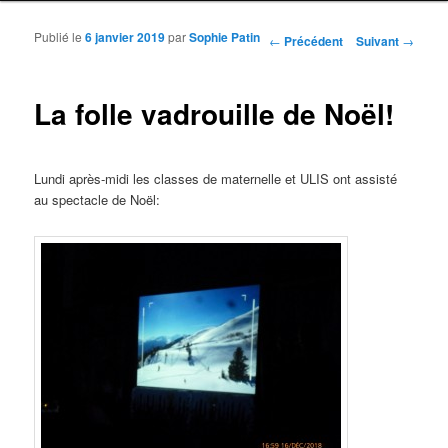
Publié le
6 janvier 2019
par
Sophie Patin
Navigation des articles
←
Précédent
Suivant
→
La folle vadrouille de Noël!
Lundi après-midi les classes de maternelle et ULIS ont assisté
au spectacle de Noël: