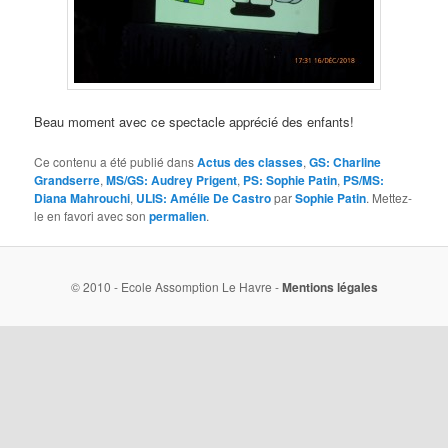
Beau moment avec ce spectacle apprécié des enfants!
Ce contenu a été publié dans
Actus des classes
,
GS: Charline
Grandserre
,
MS/GS: Audrey Prigent
,
PS: Sophie Patin
,
PS/MS:
Diana Mahrouchi
,
ULIS: Amélie De Castro
par
Sophie Patin
. Mettez-
le en favori avec son
permalien
.
© 2010 - Ecole Assomption Le Havre -
Mentions légales