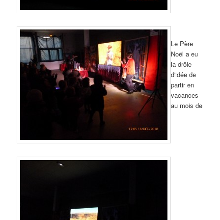
Le Père
Noël a eu
la drôle
d'idée de
partir en
vacances
au mois de