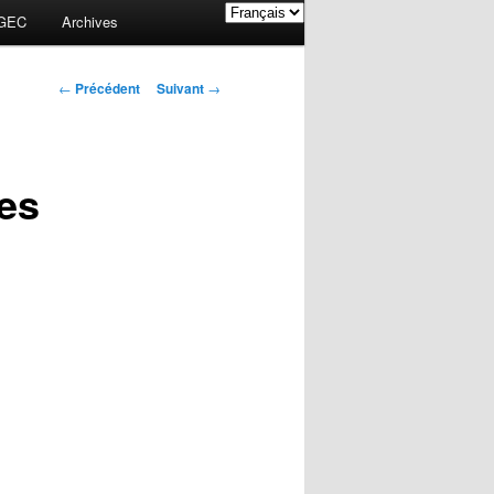
GEC
Archives
Navigation des
←
Précédent
Suivant
→
articles
les