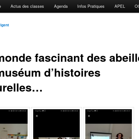
e
Actus des classes
Agenda
Infos Pratiques
APEL
O
igent
monde fascinant des abeil
muséum d’histoires
urelles…