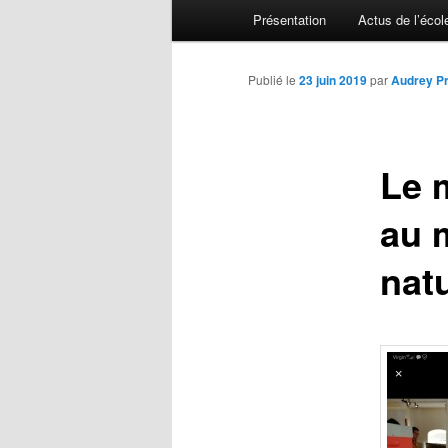
Menu principal
Présentation
Actus de l’écol
Aller au contenu principal
Aller au contenu secondaire
Publié le
23 juin 2019
par
Audrey Pr
Le 
au 
nat