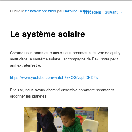
Publié le
27 novembre 2019
par
Caroline Belliard
Navigation des articles
←
Précédent
Suivant
→
Le système solaire
Comme nous sommes curieux nous sommes allés voir ce qu’il y
avait dans le système solaire , accompagné de Paxi notre petit
ami extraterrestre.
https://www.youtube.com/watch?v=OGNuphDKDFs
Ensuite, nous avons cherché ensemble comment nommer et
ordonner les planètes.