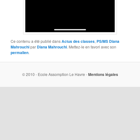
Ce contenu a été publié dans
Actus des classes
,
PS/MS Diana
Mahrouchi
par
Diana Mahrouchi
. Mettez-le en favori avec son
permalien
.
© 2010 - Ecole Assomption Le Havre -
Mentions légales