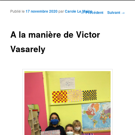
Publié le
17 novembre 2020
par
Carole Le Mains
Navigation des articles
←
Précédent
Suivant
→
A la manière de Victor
Vasarely