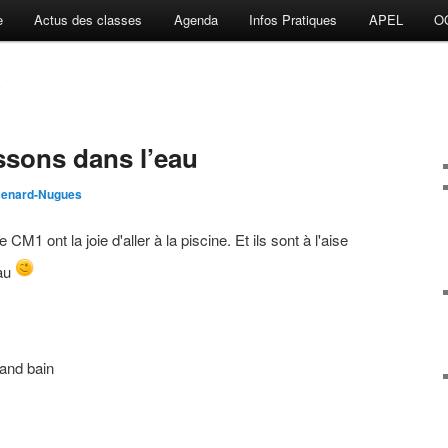
e
Actus des classes
Agenda
Infos Pratiques
APEL
O
E
sons dans l’eau
Renard-Nugues
CM1 ont la joie d'aller à la piscine. Et ils sont à l'aise
eau
and bain