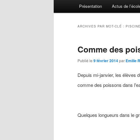
Menu principal
Présentation
Actus de l’écol
Aller au contenu principal
Aller au contenu secondaire
ARCHIVES PAR MOT-CLÉ :
PISCIN
Comme des pois
Publié le
9 février 2014
par
Emilie 
Depuis mi-janvier, les élèves de 
comme des poissons dans l'
Quelques longueurs dans le gr