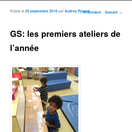
Publié le
25 septembre 2016
par
Audrey Prigent
Navigation des articles
←
Précédent
Suivant
→
GS: les premiers ateliers de
l’année