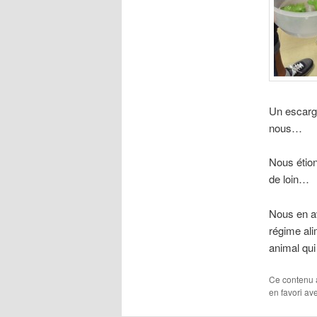
Un escargo
nous…
Nous étion
de loin…
Nous en av
régime ali
animal qui
Ce contenu 
en favori av