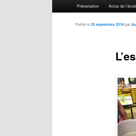
Menu principal
Présentation
Actus de l’écol
Aller au contenu principal
Aller au contenu secondaire
Publié le
25 septembre 2016
par
Au
L’e