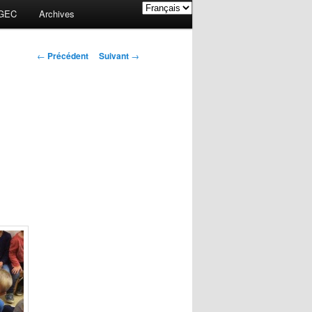
GEC
Archives
Navigation des
←
Précédent
Suivant
→
articles