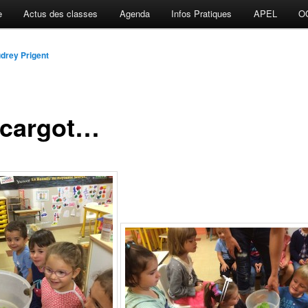
e
Actus des classes
Agenda
Infos Pratiques
APEL
O
drey Prigent
scargot…