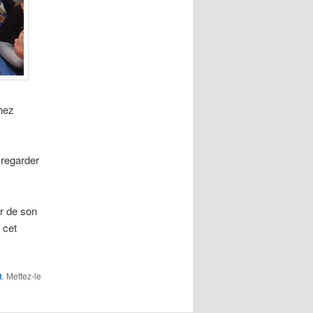
chez
 regarder
er de son
 cet
t
. Mettez-le