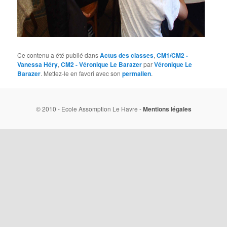
Ce contenu a été publié dans
Actus des classes
,
CM1/CM2 -
Vanessa Héry
,
CM2 - Véronique Le Barazer
par
Véronique Le
Barazer
. Mettez-le en favori avec son
permalien
.
© 2010 - Ecole Assomption Le Havre -
Mentions légales