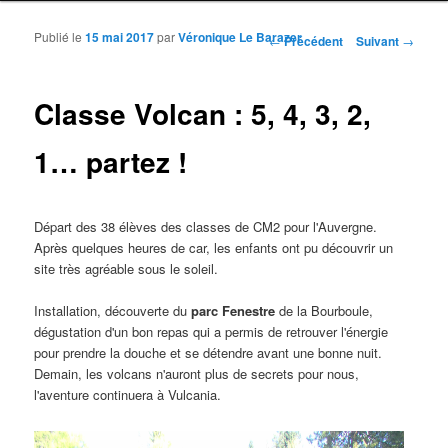
Publié le
15 mai 2017
par
Véronique Le Barazer
Navigation des articles
←
Précédent
Suivant
→
Classe Volcan : 5, 4, 3, 2,
1… partez !
Départ des 38 élèves des classes de CM2 pour l'Auvergne.
Après quelques heures de car, les enfants ont pu découvrir un
site très agréable sous le soleil.
Installation, découverte du
parc Fenestre
de la Bourboule,
dégustation d'un bon repas qui a permis de retrouver l'énergie
pour prendre la douche et se détendre avant une bonne nuit.
Demain, les volcans n'auront plus de secrets pour nous,
l'aventure continuera à Vulcania.